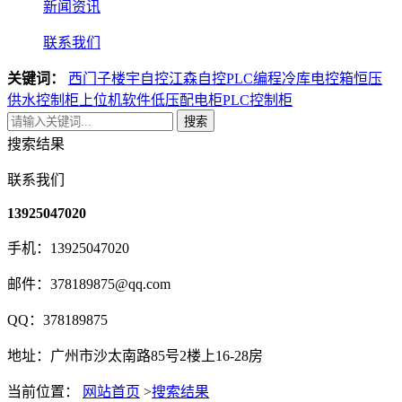
新闻资讯
联系我们
关键词：
西门子楼宇自控
江森自控
PLC编程
冷库电控箱
恒压
供水控制柜
上位机软件
低压配电柜
PLC控制柜
搜索
搜索结果
联系我们
13925047020
手机：13925047020
邮件：378189875@qq.com
QQ：378189875
地址：广州市沙太南路85号2楼上16-28房
当前位置：
网站首页
>
搜索结果