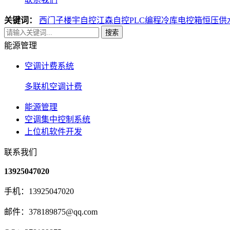
关键词：
西门子楼宇自控
江森自控
PLC编程
冷库电控箱
恒压供
搜索
能源管理
空调计费系统
多联机空调计费
能源管理
空调集中控制系统
上位机软件开发
联系我们
13925047020
手机：13925047020
邮件：378189875@qq.com