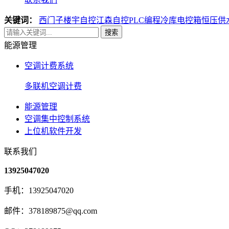
关键词：
西门子楼宇自控
江森自控
PLC编程
冷库电控箱
恒压供
搜索
能源管理
空调计费系统
多联机空调计费
能源管理
空调集中控制系统
上位机软件开发
联系我们
13925047020
手机：13925047020
邮件：378189875@qq.com