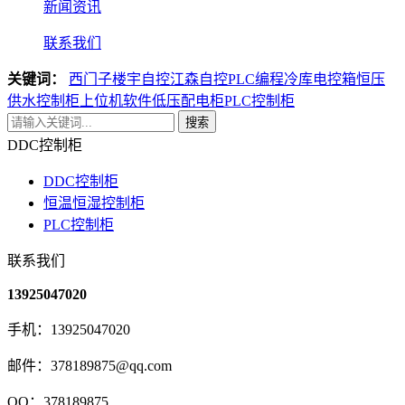
新闻资讯
联系我们
关键词：
西门子楼宇自控
江森自控
PLC编程
冷库电控箱
恒压
供水控制柜
上位机软件
低压配电柜
PLC控制柜
搜索
DDC控制柜
DDC控制柜
恒温恒湿控制柜
PLC控制柜
联系我们
13925047020
手机：13925047020
邮件：378189875@qq.com
QQ：378189875