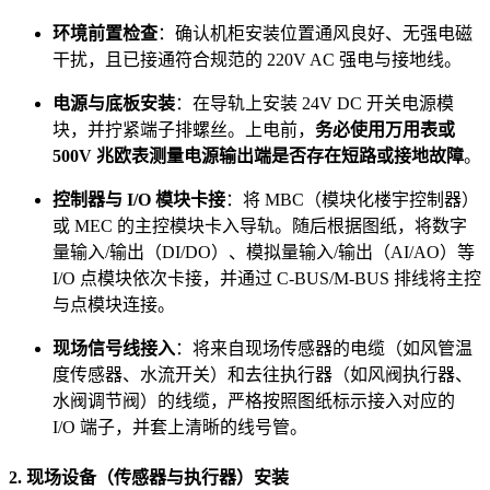
环境前置检查
：确认机柜安装位置通风良好、无强电磁
干扰，且已接通符合规范的 220V AC 强电与接地线。
电源与底板安装
：在导轨上安装 24V DC 开关电源模
块，并拧紧端子排螺丝。上电前，
务必使用万用表或
500V 兆欧表测量电源输出端是否存在短路或接地故障
。
控制器与 I/O 模块卡接
：将 MBC（模块化楼宇控制器）
或 MEC 的主控模块卡入导轨。随后根据图纸，将数字
量输入/输出（DI/DO）、模拟量输入/输出（AI/AO）等
I/O 点模块依次卡接，并通过 C-BUS/M-BUS 排线将主控
与点模块连接。
现场信号线接入
：将来自现场传感器的电缆（如风管温
度传感器、水流开关）和去往执行器（如风阀执行器、
水阀调节阀）的线缆，严格按照图纸标示接入对应的
I/O 端子，并套上清晰的线号管。
2. 现场设备（传感器与执行器）安装