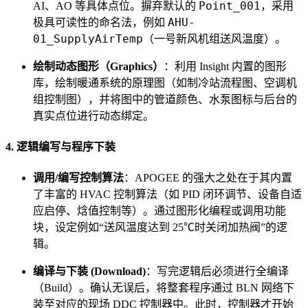
Point_001
AI、AO 等具体点位。摒弃默认的
，采用
AHU-
极具可读性的命名法，例如
01_SupplyAirTemp
（一号新风机组送风温度）。
绘制动态图形（Graphics）
：利用 Insight 内置的图形
库，绘制暖通系统的原理图（如制冷站流程图、空调机
组控制图），并将图中的管道颜色、水泵图标与后台的
真实点位进行动态绑定。
4. 逻辑编写与程序下装
调用/编写控制算法
：APOGEE 的强大之处在于其内置
了丰富的 HVAC 控制算法（如 PID 闭环调节、设备自适
应启停、焓值控制等）。通过图形化编程或调用功能
块，设定例如“送风温度达到 25℃时关闭加热阀”的逻
辑。
编译与下装 (Download)
：写完逻辑后必须进行全编译
（Build）。确认无误后，将整套程序通过 BLN 网络下
装至对应的现场 DDC 控制器中。此时，控制器才开始