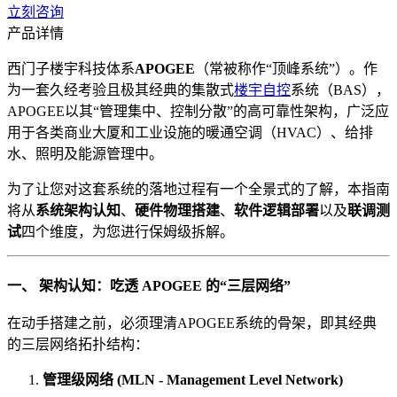
立刻咨询
产品详情
西门子楼宇科技体系
APOGEE
（常被称作“顶峰系统”）。作
为一套久经考验且极其经典的集散式
楼宇自控
系统（BAS），
APOGEE以其“管理集中、控制分散”的高可靠性架构，广泛应
用于各类商业大厦和工业设施的暖通空调（HVAC）、给排
水、照明及能源管理中。
为了让您对这套系统的落地过程有一个全景式的了解，本指南
将从
系统架构认知
、
硬件物理搭建
、
软件逻辑部署
以及
联调测
试
四个维度，为您进行保姆级拆解。
一、 架构认知：吃透 APOGEE 的“三层网络”
在动手搭建之前，必须理清APOGEE系统的骨架，即其经典
的三层网络拓扑结构：
管理级网络 (MLN - Management Level Network)