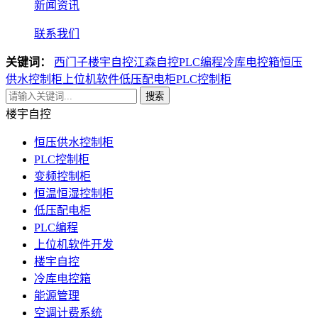
新闻资讯
联系我们
关键词：
西门子楼宇自控
江森自控
PLC编程
冷库电控箱
恒压
供水控制柜
上位机软件
低压配电柜
PLC控制柜
搜索
楼宇自控
恒压供水控制柜
PLC控制柜
变频控制柜
恒温恒湿控制柜
低压配电柜
PLC编程
上位机软件开发
楼宇自控
冷库电控箱
能源管理
空调计费系统