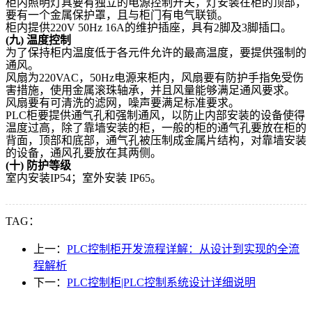
柜内照明灯具要有独立的电源控制开关，灯安装在柜的顶部，
要有一个金属保护罩，且与柜门有电气联锁。
柜内提供220V 50Hz 16A的维护插座，具有2脚及3脚插口。
(
九)
温度控制
为了保持柜内温度低于各元件允许的最高温度，要提供强制的
通风。
风扇为220VAC，50Hz电源来柜内，风扇要有防护手指免受伤
害措施，使用金属滚珠轴承，并且风量能够满足通风要求。
风扇要有可清洗的滤网，噪声要满足标准要求。
PLC
柜要提供通气孔和强制通风，以防止内部安装的设备使得
温度过高，除了靠墙安装的柜，一般的柜的通气孔要放在柜的
背面，顶部和底部，通气孔被压制成金属片结构，对靠墙安装
的设备，通风孔要放在其两侧。
(
十)
防护等级
室内安装IP54；室外安装 IP65。
TAG：
上一：
PLC控制柜开发流程详解：从设计到实现的全流
程解析
下一：
PLC控制柜|PLC控制系统设计详细说明