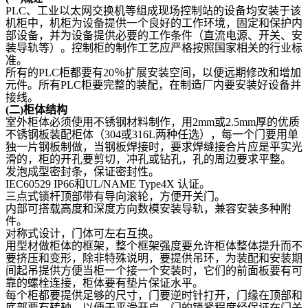
PLC
、工业以太网交换机等组成现场控制站的设备均安装于该
机柜中，机柜为设备提供一个良好的工作环境，固定和保护内
部设备，并为设备提供必要的工作条件（直流电源、开关、安
装导轨等）。控制柜的制作工艺应严格按照国家相关的行业标
准。
所有的PLC柜都要有20％扩展安装空间，以便远期修改和增加
元件。所有PLC柜要完整的装配，在制造厂内要安装好设备并
接线。
(
二)柜体结构
室外柜体必须使用不锈钢材料制作，用2mm或2.5mm厚的优质
不锈钢板装配柜体（304或316L两种任选），每一个门要用单
独一片钢板制做，当钢板焊接时，要求焊缝接合片应是平实光
滑的，柜的开孔要剪切，冲孔或钻孔，孔的周边要求平整。
发泡成型密封条，保证密封性。
IEC60529 IP66
和UL/NAME Type4X 认证。
三点式锁杆顶部带有导向滚轮，方便开关门。
内部可搭载高度和深度方向数模安装导轨，兼容安装多种附
件。
对称式设计，门体可左右互换。
用型材做柜体的框架，整个框架强度要允许柜体整体提升而不
要挤压和变形，除非特殊说明，要提供吊环，为装配和安装期
间起吊提供方便当柜一个接一个安装时，它们的前面板要有可
靠的螺栓连接，柜体要有垫片保证水平。
每个柜都要提供足够的尺寸，门要逆时针打开，门缘在顶部和
底部要有转轴，以便于平滑开启，门的锁紧程度经保证在门关