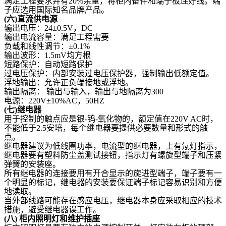
满足工程要求并有20%余量，将柜内备件和端子板连好线。端
子应选用国际知名品牌产品。
(
六)直流供电源
输出电压：24±0.5V，DC
输出电流容量：满足工程需要
负载和线性调节：±0.1%
输出波形：1.5mV均方根
短路保护：自动短路保护
过电压保护：内部安装过电压保护器，强制输出低额定值。
浮地输出：允许正负端接地或浮地。
输出隔离： 输出与输入，输出与地隔离为300
电源：220V±10%AC，50HZ
(
七)继电器
用于控制的触点应是银-钨-氧化物的，额定值在220V AC时，
不能低于2.5安培，每个继电器要提供必要数量和形式的触
点。
继电器建议为低线圈功率，电流型的继电器，上有氖灯指示，
继电器要有塑料防尘盖测试接钮，指示灯有螺旋型端子和压紧
弹簧的安装座。
所有继电器的连接要用有开合显示的旋进型端子，端子要有一
个明显的标记，继电器的安装要保证端子标记容易识别和方便
地读取。
当外部线路可能存在感应电压，继电器本身应采取相应的技术
措施，避受继电器误工作。
(
八)
柜内照明灯和维护插座