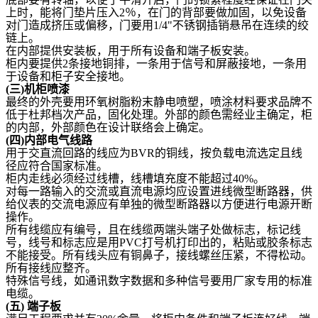
上时，能将门垫片压入2％，在门的背部要做加固，以免设备
对门造成挤压或偏移，门要用1/4"不锈钢插销悬吊在连续的绞
链上。
在内部提供安装板，用于所有设备和端子板安装。
柜内要提供2条接地铜排，一条用于信号和屏蔽接地，一条用
于设备和柜子安全接地。
(
三)机柜喷漆
最终的外壳要用环氧树脂粉末静电喷塑，喷涂材料要求品牌不
低于杜邦档次产品，固化处理。外部的颜色需经业主确定，柜
的内部，外部颜色在设计联络会上确定。
(
四)内部电气线路
用于交直流回路的线应为BVR的铜线，按负载电流选定且线
径应符合国家标准。
柜内走线必须经过线槽，线槽填充度不能超过40%。
对每一路输入的交流或直流电源均应设置进线微型断路器，供
给仪表的交流电源应有单独的微型断路器以方便进行电源开断
操作。
所有线缆应有编号，且在线缆两端头端子处做标志，标记线
号，线号和标志应是用PVC打号机打印出的，粘贴或胶条标志
不能接受。所有线头应有铜鼻子，接线螺丝压紧，不得松动。
所有接线应整齐。
特殊信号线，如通讯数字数据和多种信号要用厂家专用的标准
电缆。
(
五)
端子板