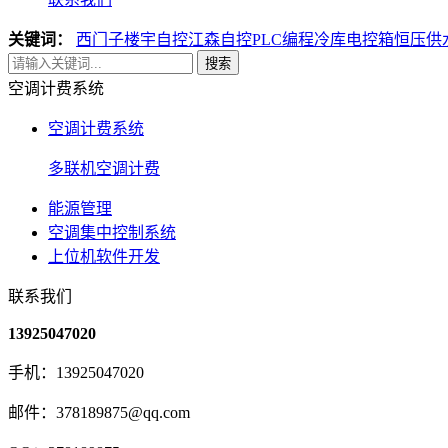
关键词：
西门子楼宇自控
江森自控
PLC编程
冷库电控箱
恒压供
搜索
空调计费系统
空调计费系统
多联机空调计费
能源管理
空调集中控制系统
上位机软件开发
联系我们
13925047020
手机：13925047020
邮件：378189875@qq.com